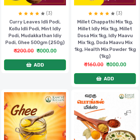
(3)
(3)
Curry Leaves Idli Podi,
Millet Chappathi Mix 1kg,
Kollu Idli Podi, Mint Idly
Millet Idly Mix 1kg, Millet
Podi, Mudakkathan Idiy
Dosa Mix 1kg, Idly Maavu
Podi, Ghee 500gm (250g)
Mix 1kg, Doda Maavu Mix
1kg, Health Mix Powder 1kg
₹ 1200.00
₹ 1000.00
(1kg)
₹ 1160.00
₹ 1000.00
ADD
ADD