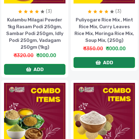
(3)
(3)
Kulambu Milagai Powder
Puliyogare Rice Mix , Mint
1kg Rasam Podi 250gm,
Rice Mix, Curry Leaves
Sambar Podi 250gm, Idly
Rice Mix, Moringa Rice Mix,
Podi 250gm, Vadagam
Soup Mix, (250g)
250gm (1kg)
₹ 1350.00
₹ 1000.00
₹ 1320.00
₹ 1000.00
ADD
ADD