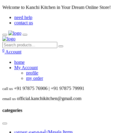
Welcome to Kanchi Kitchen in Your Dream Online Store!
need help
contact us
0
Account
home
My Account
profile
my order
+91 97875 76906
|
+91 97875 79991
call us
official.kanchikitchen@gmail.com
email us
categories
மசாலா வகைகள்/Masala Items