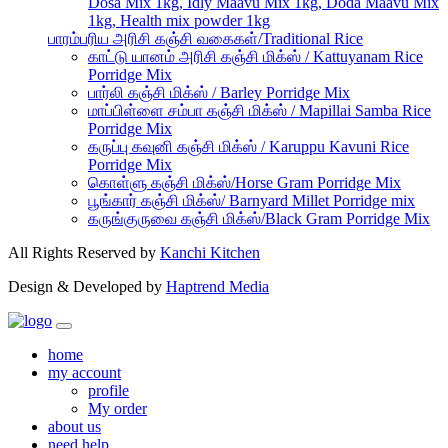
Dosa Mix 1kg, Idly Maavu Mix 1kg, Doda Maavu Mix
1kg, Health mix powder 1kg
பாரம்பரிய அரிசி கஞ்சி வகைகள்/Traditional Rice
காட்டு யானம் அரிசி கஞ்சி மிக்ஸ் / Kattuyanam Rice
Porridge Mix
பார்லி கஞ்சி மிக்ஸ் / Barley Porridge Mix
மாப்பிள்ளை சம்பா கஞ்சி மிக்ஸ் / Mapillai Samba Rice
Porridge Mix
கருப்பு கவுனி கஞ்சி மிக்ஸ் / Karuppu Kavuni Rice
Porridge Mix
கொள்ளு கஞ்சி மிக்ஸ்/Horse Gram Porridge Mix
பூங்கார் கஞ்சி மிக்ஸ்/ Barnyard Millet Porridge mix
கருங்குருவை கஞ்சி மிக்ஸ்/Black Gram Porridge Mix
All Rights Reserved by
Kanchi Kitchen
Design & Developed by
Haptrend Media
home
my account
profile
My order
about us
need help