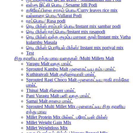
எள்ளு இட்லி பொடி / Sesame Idli Podi
கறிவேப்பிலை சாதம் பொடி/Curry leaves rice mix
வல்லாரை பொடி/Vallarai Podi
ரசப்பொடி/ Rasa podi
ரெடி மிக்ஸ் சாம்பார் பொடி/Instant mix sambar podi
ரெடி மிக்ஸ் ரசப்பொடி/Instant mix rasapodi
ரெடி மிக்ஸ் வத்த குழம்பு மசாலா தூள்/Instant mix Vatha
kulambu Masala
ரெடி மிக்ஸ் பொரியல் மிக்ஸ்/ Instant mix poriyal mix
Test
சிறு தானிய சத்து மாவு வகைகள் /Multi Millets Malt
Varagu Malt வரகு மால்ட்
Sprouted Kambu Malt முளைகட்டிய கம்பு மால்ட்
Kuthiraivali Malt குதிரைவாலி மால்ட்
Sprouted Ragi Choco Malt முளைகட்டிய ராகி சாக்கோ
மால்ட்
Thinai Malt திணை மால்ட்
Pani Varagu Malt பனி வரகு மால்ட்
Samai Malt சாமை மால்ட்
Sprouted Multi Millet Mix முளைகட்டிய சிறு தானிய
சத்து மாவு
Millet Protein Mix மில்லட் புரோட்டின் மிக்ஸ்
Millet Weight Gain MIx
Millet Weightloss Mix