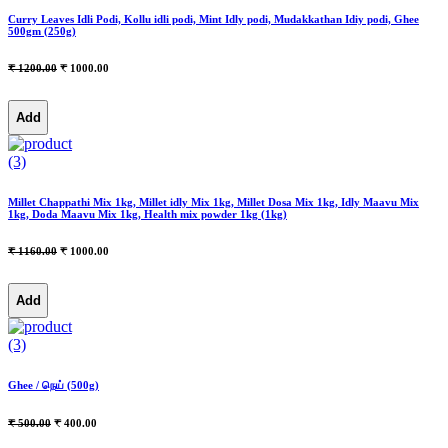
Curry Leaves Idli Podi, Kollu idli podi, Mint Idly podi, Mudakkathan Idiy podi, Ghee
500gm (250g)
₹ 1200.00
₹ 1000.00
Add
(3)
Millet Chappathi Mix 1kg, Millet idly Mix 1kg, Millet Dosa Mix 1kg, Idly Maavu Mix
1kg, Doda Maavu Mix 1kg, Health mix powder 1kg (1kg)
₹ 1160.00
₹ 1000.00
Add
(3)
Ghee / நெய் (500g)
₹ 500.00
₹ 400.00