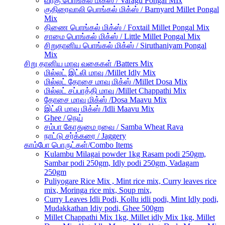
வரகு பொங்கல் மிக்ஸ் / Varagu Pongal MIx
குதிரைவாலி பொங்கல் மிக்ஸ் / Barnyard Millet Pongal
Mix
திணை பொங்கல் மிக்ஸ் / Foxtail Millet Pongal Mix
சாமை பொங்கல் மிக்ஸ் / Little Millet Pongal Mix
சிறுதானிய பொங்கல் மிக்ஸ் / Siruthaniyam Pongal
Mix
சிறு தானிய மாவு வகைகள் /Batters Mix
மில்லட் இட்லி மாவு /Millet Idly Mix
மில்லட் தோசை மாவு மிக்ஸ் /Millet Dosa Mix
மில்லட் சப்பாத்தி மாவு /Millet Chappathi Mix
தோசை மாவு மிக்ஸ் /Dosa Maavu Mix
இட்லி மாவு மிக்ஸ் /Idli Maavu Mix
Ghee / நெய்
சம்பா கோதுமை ரவை / Samba Wheat Rava
நாட்டு சர்க்கரை / Jaggery
காம்போ பொருட்கள்/Combo Items
Kulambu Milagai powder 1kg Rasam podi 250gm,
Sambar podi 250gm, Idly podi 250gm, Vadagam
250gm
Puliyogare Rice Mix , Mint rice mix, Curry leaves rice
mix, Moringa rice mix, Soup mix,
Curry Leaves Idli Podi, Kollu idli podi, Mint Idly podi,
Mudakkathan Idiy podi, Ghee 500gm
Millet Chappathi Mix 1kg, Millet idly Mix 1kg, Millet