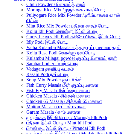
Chilli Powder /மிளகாய்த் தூள்
Moringa Rice Mix /முருங்கை சாதப்பொடி
Puliyogare Rice Mix Powder /புளியோதரை ரைஸ்
மிக்ஸ்
Mint Rice Mix Powder புதினா சாதம் பொடி
Kollu Idli Podi கொள்ளு இட்லி பொடி
Curry Leaves Idli Podi கறிவேப்பிலை இட்லி பொடி
Idly Podi இட்லி பொடி
Vatha Kulambu Masala வத்த குழம்பு மசாலா தூள்
Kollu Rasa Podi கொள்ளு ரசப்பொடி
Kulambu Milagai powder குழம்பு மிளகாய் தூள்
Sambar Podi சாம்பார் பொடி
Vadagam தாளிப்பு வடகம்
Rasam Podi ரசப்பொடி
Soup Mix Powder சூப் மிக்ஸ்
Fish Curry Masala மீன் குழம்பு மசாலா
Fish Fry Masala மீன் ப்ரை மசாலா
Chicken Masala / சிக்கன் மசாலா
Chicken 65 Masala / சிக்கன் 65 மசாலா
Mutton Masala / மட்டன் மசாலா
Garam Masala / கரம் மசாலா
முருங்கை இட்லி பொடி / Moringa Idli Podi
புதினா இட்லி பொடி / Mint Idli Podi
பிரண்டை இட்லி பொடி / Pirandai Idli Podi
முடக்கத்தான் இட்லி பொடி / Mudakathan Idli Podi