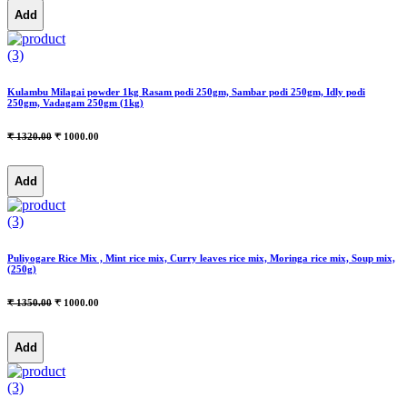
Add
(3)
Kulambu Milagai powder 1kg Rasam podi 250gm, Sambar podi 250gm, Idly podi
250gm, Vadagam 250gm (1kg)
₹ 1320.00
₹ 1000.00
Add
(3)
Puliyogare Rice Mix , Mint rice mix, Curry leaves rice mix, Moringa rice mix, Soup mix,
(250g)
₹ 1350.00
₹ 1000.00
Add
(3)