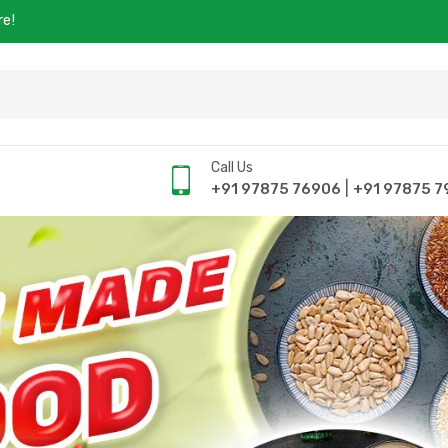
re!
Call Us
|
+91 97875 76906
+91 97875 7