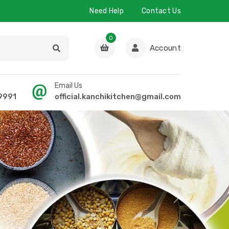
Need Help
Contact Us
0
Account
Email Us
9991
official.kanchikitchen@gmail.com