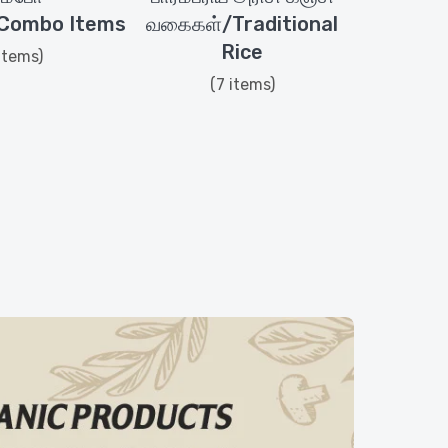
/Combo Items
வகைகள்/Traditional
Rice
items)
(7 items)