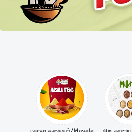
மசாலா வகைகள்/Masala
சிறு தானிய 