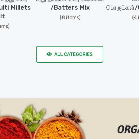
ti Millets
/Batters Mix
பொருட்கள்
lt
(8 items)
(4 
tems)
ALL CATEGORIES