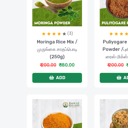
(3)
Moringa Rice Mix /
Puliyogare 
முருங்கை சாதப்பொடி
Powder /ப
(250g)
ரைஸ் மிக்ஸ
₹ 200.00
₹ 180.00
₹ 200.00
₹
ADD
A