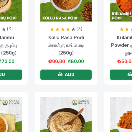
(3)
(3)
ulambu
Kollu Rasa Podi
Kulamb
 குழம்பு
கொள்ளு ரசப்பொடி
Powder கு
 (250g)
(250g)
தூள
₹ 170.00
₹ 200.00
₹ 180.00
₹ 650.
DD
ADD