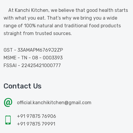
At Kanchi Kitchen, we believe that good health starts
with what you eat. That’s why we bring you a wide
range of 100% natural and traditional food products
straight from trusted sources.
GST - 33AMAPM6769J2ZP
MSME - TN - 08 - 0003393
FSSAI - 22425421000777
Contact Us
official.kanchikitchen@gmail.com
+91 97875 76906
+91 97875 79991