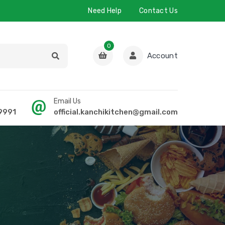
Need Help
Contact Us
0
Account
Email Us
9991
official.kanchikitchen@gmail.com