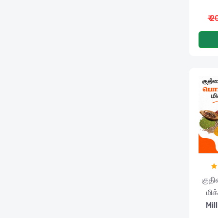
₹ 
குதி
மிக
Mil