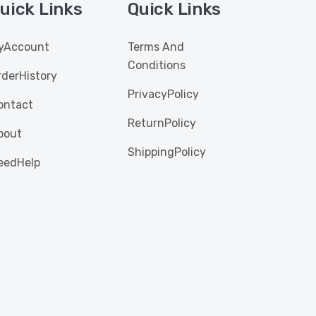
uick Links
Quick Links
yAccount
Terms And
Conditions
rderHistory
PrivacyPolicy
ontact
ReturnPolicy
bout
ShippingPolicy
eedHelp