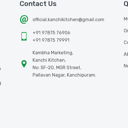
Contact Us
Q
M
official.kanchikitchen@gmail.com
O
+91 97875 76906
+91 97875 79991
C
Kambha Marketing,
A
Kanchi Kitchen,
N
No: SF-20, MGR Street,
e
Pallavan Nagar, Kanchipuram.
d