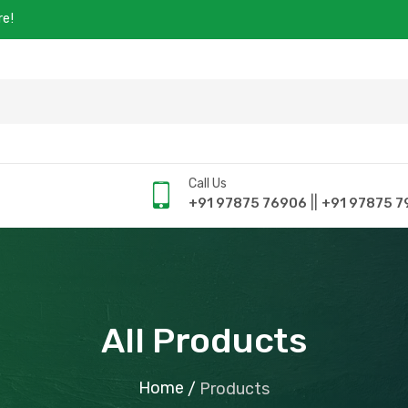
re!
Call Us
||
+91 97875 76906
+91 97875 7
All Products
Home
/
Products