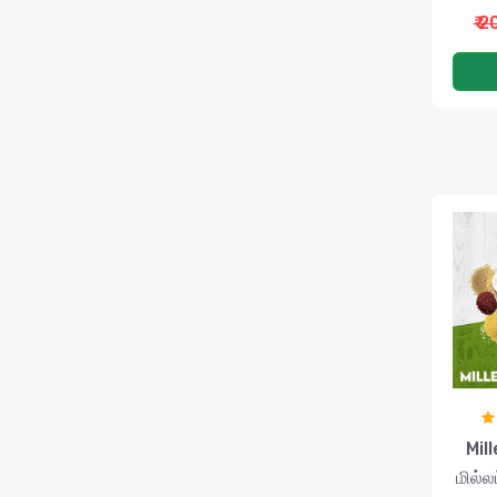
₹ 
Mil
மில்லட