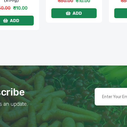
₹ 150.00
₹ 110.00
₹ 1
150.00
₹ 110.00
ADD
ADD
scribe
s an update.