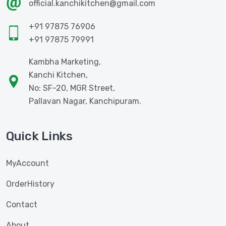
official.kanchikitchen@gmail.com
+91 97875 76906
+91 97875 79991
Kambha Marketing,
Kanchi Kitchen,
No: SF-20, MGR Street,
Pallavan Nagar, Kanchipuram.
Quick Links
MyAccount
OrderHistory
Contact
About