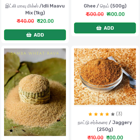
இட்லி மாவு மிக்ஸ் /Idli Maavu
Ghee / நெய் (500g)
Mix (1kg)
₹ 500.00
₹ 400.00
₹ 140.00
₹ 120.00
ADD
ADD
(3)
நாட்டு சர்க்கரை / Jaggery
(250g)
₹ 110.00
₹ 100.00