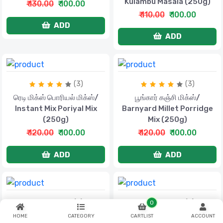
Kulambu Masala (250g)
₹ 130.00
₹ 100.00
₹ 110.00
₹ 100.00
ADD
ADD
(3)
(3)
ரெடி மிக்ஸ் பொரியல் மிக்ஸ்/
பூங்கார் கஞ்சி மிக்ஸ்/
Instant Mix Poriyal Mix
Barnyard Millet Porridge
(250g)
Mix (250g)
₹ 120.00
₹ 100.00
₹ 120.00
₹ 100.00
ADD
ADD
(3)
(3)
0
கருங்குருவை கஞ்சி
சம்பா கோதுமை ரவை / Samba
HOME
CATEGORY
CARTLIST
ACCOUNT