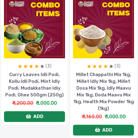
(3)
(3)
Curry Leaves Idli Podi,
Millet Chappathi Mix 1kg,
Kollu Idli Podi, Mint Idly
Millet Idly Mix 1kg, Millet
Podi, Mudakkathan Idiy
Dosa Mix 1kg, Idly Maavu
Podi, Ghee 500gm (250g)
Mix 1kg, Doda Maavu Mix
1kg, Health Mix Powder 1kg
₹ 1,200.00
₹ 1,000.00
(1kg)
₹ 1,160.00
₹ 1,000.00
ADD
ADD